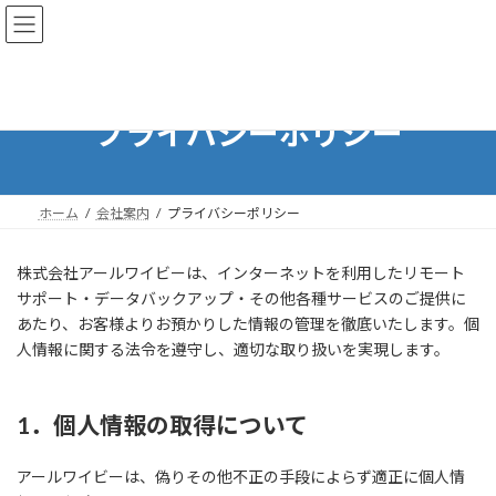
コ
ナ
ン
ビ
テ
ゲ
ン
ー
ツ
シ
へ
ョ
プライバシーポリシー
ス
ン
キ
に
ッ
移
プ
動
ホーム
会社案内
プライバシーポリシー
株式会社アールワイビーは、インターネットを利用したリモート
サポート・データバックアップ・その他各種サービスのご提供に
あたり、お客様よりお預かりした情報の管理を徹底いたします。個
人情報に関する法令を遵守し、適切な取り扱いを実現します。
1．個人情報の取得について
アールワイビーは、偽りその他不正の手段によらず適正に個人情